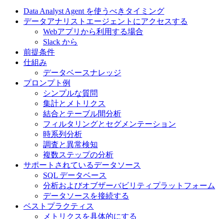
Data Analyst Agent を使うべきタイミング
データアナリストエージェントにアクセスする
Webアプリから利用する場合
Slack から
前提条件
仕組み
データベースナレッジ
プロンプト例
シンプルな質問
集計とメトリクス
結合とテーブル間分析
フィルタリングとセグメンテーション
時系列分析
調査と異常検知
複数ステップの分析
サポートされているデータソース
SQL データベース
分析およびオブザーバビリティプラットフォーム
データソースを接続する
ベストプラクティス
メトリクスを具体的にする