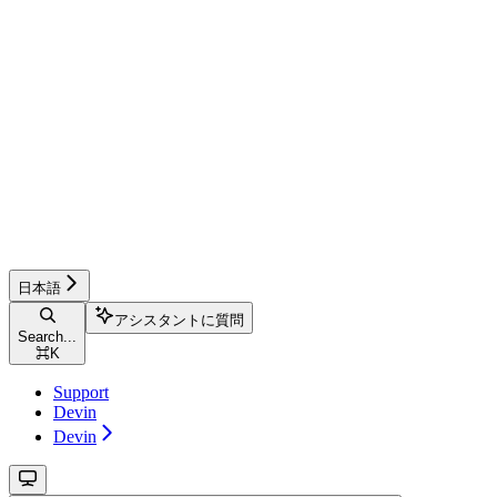
日本語
アシスタントに質問
Search...
⌘
K
Support
Devin
Devin