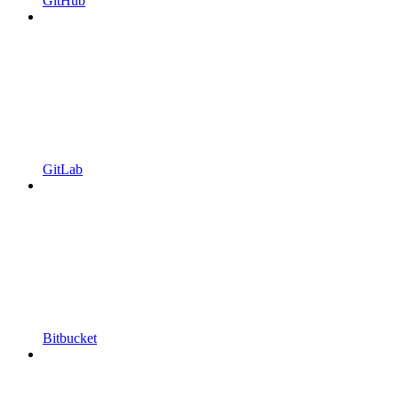
GitHub
GitLab
Bitbucket