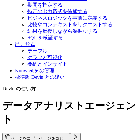
期間を指定する
特定の出力形式を依頼する
ビジネスロジックを事前に定義する
比較やコンテキストをリクエストする
結果を反復しながら深掘りする
SQL を検証する
出力形式
テーブル
グラフと可視化
要約とインサイト
Knowledge の管理
標準版 Devin との違い
Devin の使い方
データアナリストエージェン
ト
ページをコピー
ページをコピー