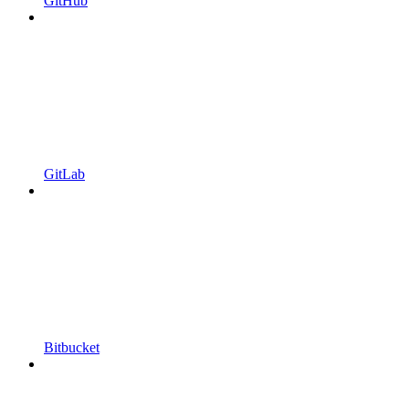
GitHub
GitLab
Bitbucket