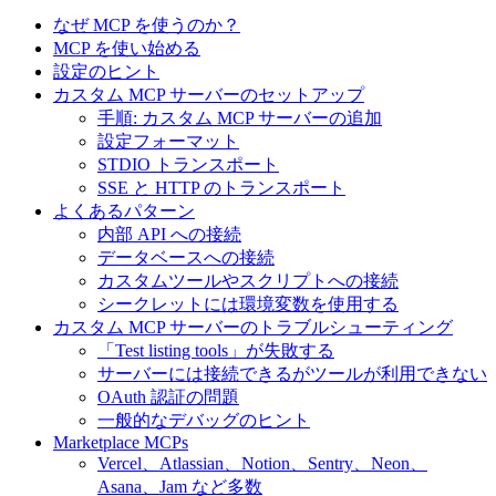
なぜ MCP を使うのか？
MCP を使い始める
設定のヒント
カスタム MCP サーバーのセットアップ
手順: カスタム MCP サーバーの追加
設定フォーマット
STDIO トランスポート
SSE と HTTP のトランスポート
よくあるパターン
内部 API への接続
データベースへの接続
カスタムツールやスクリプトへの接続
シークレットには環境変数を使用する
カスタム MCP サーバーのトラブルシューティング
「Test listing tools」が失敗する
サーバーには接続できるがツールが利用できない
OAuth 認証の問題
一般的なデバッグのヒント
Marketplace MCPs
Vercel、Atlassian、Notion、Sentry、Neon、
Asana、Jam など多数