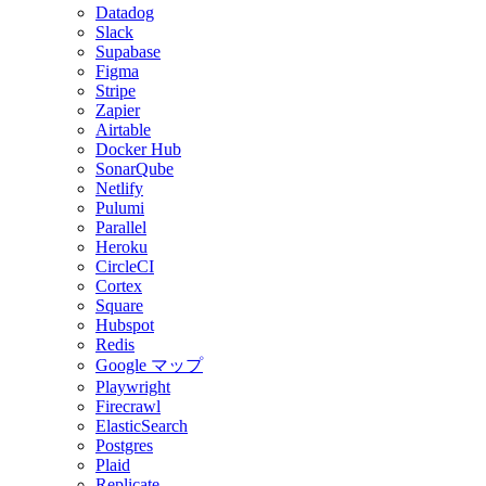
Datadog
Slack
Supabase
Figma
Stripe
Zapier
Airtable
Docker Hub
SonarQube
Netlify
Pulumi
Parallel
Heroku
CircleCI
Cortex
Square
Hubspot
Redis
Google マップ
Playwright
Firecrawl
ElasticSearch
Postgres
Plaid
Replicate