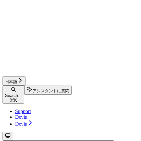
日本語
アシスタントに質問
Search...
⌘
K
Support
Devin
Devin