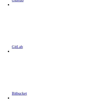
GitHub
GitLab
Bitbucket