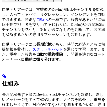
自動トリアージは、常駐型のDevinがSlackチャンネルを監視
し、入ってくるバグ、リグレッション、インシデントを自動
で調査する、特別な
自動化
の一種です。報告があるたびに毎
回手動で担当者を割り当てる代わりに、Devinが24時間365日
チャンネルを見守り、対応が必要なものを判断して、各問題
を診断するための専用サブセッションを起動します。
自動トリアージには
長期記憶
があり、時間の経過とともに前
提情報を蓄積し、
スクラッチパッド
を通じて学習します。ま
た、重複した報告を
自動で重複排除
し、問題を適切なコード
オーナーへ
自動的に振り分け
ます。
仕組み
長時間稼働する親のDevinがSlackチャンネルを監視し、新し
いメッセージをすべて確認します。ノイズを除外し、重複を
検出したうえで、対応が必要なバグを調査するために、専用