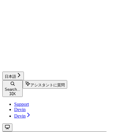
日本語
アシスタントに質問
Search...
⌘
K
Support
Devin
Devin