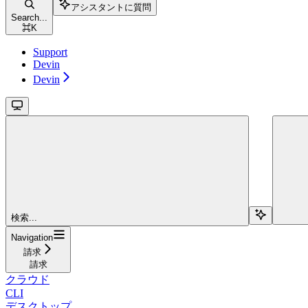
アシスタントに質問
Search...
⌘
K
Support
Devin
Devin
検索...
Navigation
請求
請求
クラウド
CLI
デスクトップ