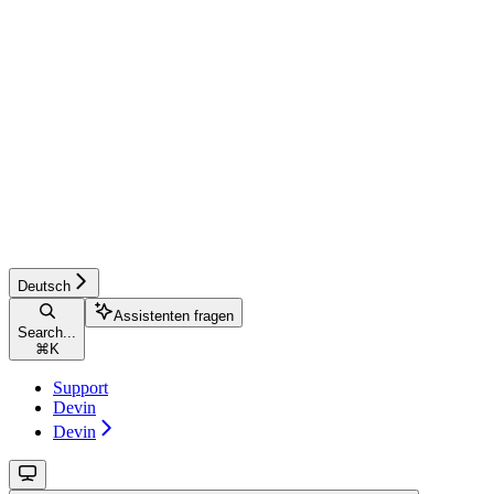
Deutsch
Assistenten fragen
Search...
⌘
K
Support
Devin
Devin