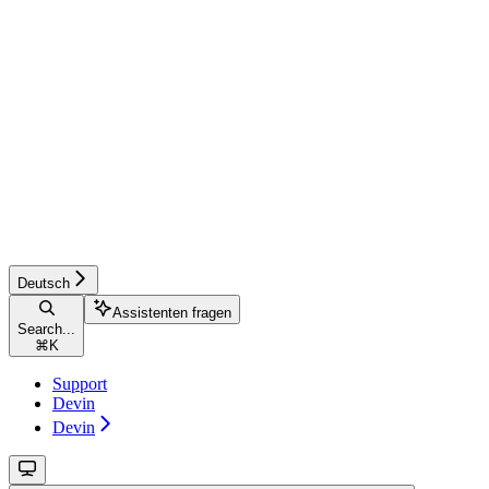
Deutsch
Assistenten fragen
Search...
⌘
K
Support
Devin
Devin