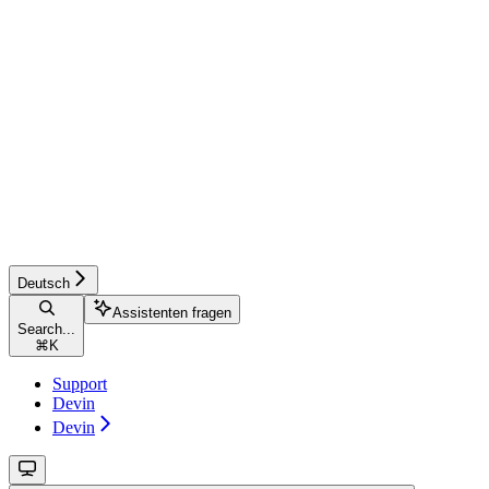
Deutsch
Assistenten fragen
Search...
⌘
K
Support
Devin
Devin