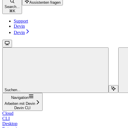
Assistenten fragen
Search...
⌘
K
Support
Devin
Devin
Suchen...
Navigation
Arbeiten mit Devin
Devin CLI
Cloud
CLI
Desktop