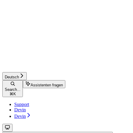
Deutsch
Assistenten fragen
Search...
⌘
K
Support
Devin
Devin