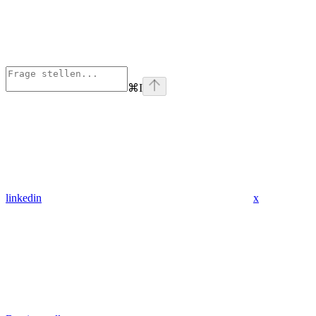
⌘
I
linkedin
x