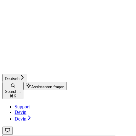
Deutsch
Assistenten fragen
Search...
⌘
K
Support
Devin
Devin