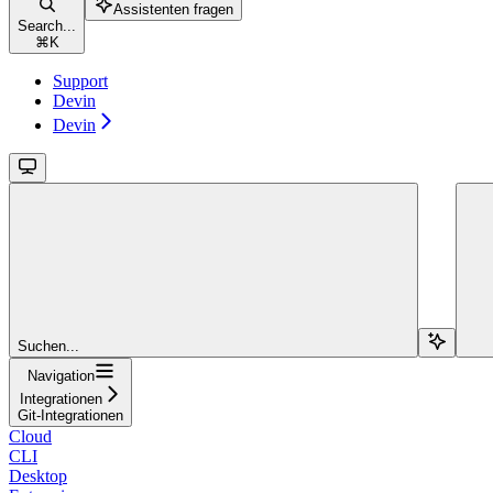
Assistenten fragen
Search...
⌘
K
Support
Devin
Devin
Suchen...
Navigation
Integrationen
Git-Integrationen
Cloud
CLI
Desktop