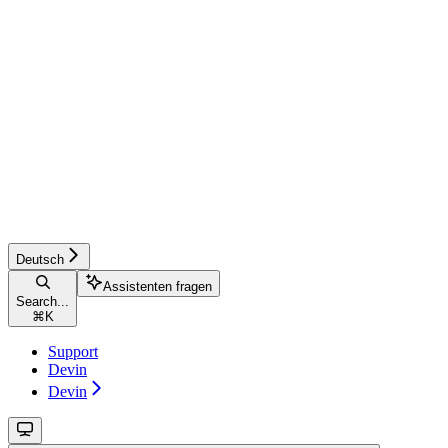
Deutsch
Assistenten fragen
Search...
⌘
K
Support
Devin
Devin