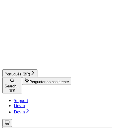
Português (BR)
Perguntar ao assistente
Search...
⌘
K
Support
Devin
Devin