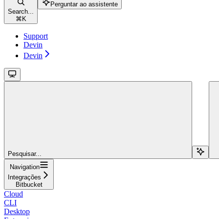
Perguntar ao assistente
Search...
⌘
K
Support
Devin
Devin
Pesquisar...
Navigation
Integrações
Bitbucket
Cloud
CLI
Desktop