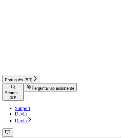
Português (BR)
Perguntar ao assistente
Search...
⌘
K
Support
Devin
Devin