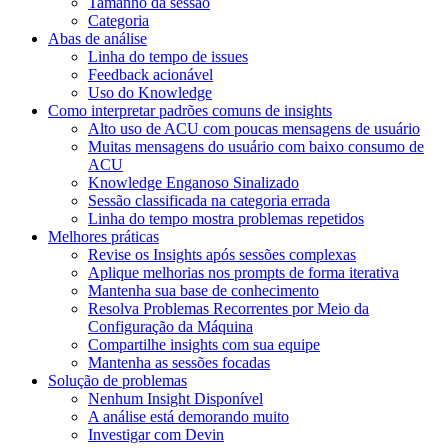
Tamanho da sessão
Categoria
Abas de análise
Linha do tempo de issues
Feedback acionável
Uso do Knowledge
Como interpretar padrões comuns de insights
Alto uso de ACU com poucas mensagens de usuário
Muitas mensagens do usuário com baixo consumo de
ACU
Knowledge Enganoso Sinalizado
Sessão classificada na categoria errada
Linha do tempo mostra problemas repetidos
Melhores práticas
Revise os Insights após sessões complexas
Aplique melhorias nos prompts de forma iterativa
Mantenha sua base de conhecimento
Resolva Problemas Recorrentes por Meio da
Configuração da Máquina
Compartilhe insights com sua equipe
Mantenha as sessões focadas
Solução de problemas
Nenhum Insight Disponível
A análise está demorando muito
Investigar com Devin