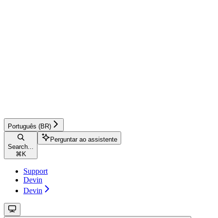
Português (BR)
Perguntar ao assistente
Search...
⌘
K
Support
Devin
Devin