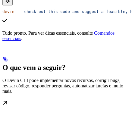
devin
 --
 check
 out
 this
 code
 and
 suggest
 a
 feasible,
 he
Tudo pronto. Para ver dicas essenciais, consulte
Comandos
essenciais
.
O que vem a seguir?
O Devin CLI pode implementar novos recursos, corrigir bugs,
revisar código, responder perguntas, automatizar tarefas e muito
mais.