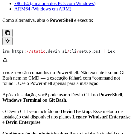
x86_64 (a maioria dos PCs com Windows)
ARM64 (Windows em ARM)
Como alternativa, abra o
PowerShell
e execute:
irm https:
//
static
.devin.ai
/
cli
/
setup.ps1 
|
 iex
e
são comandos do PowerShell. Não execute isso no Git
irm
iex
Bash nem no CMD — a execução falhará com “command not
found”. Use o PowerShell apenas para a instalação.
Após a instalação, você pode usar o Devin CLI no
PowerShell
,
Windows Terminal
ou
Git Bash
.
O Devin CLI vem incluído no
Devin Desktop
. Esse método de
instalação está disponível nos planos
Legacy Windsurf Enterprise
e
Devin Enterprise
.
Configuração do administrador:
Para a instalação incluída no