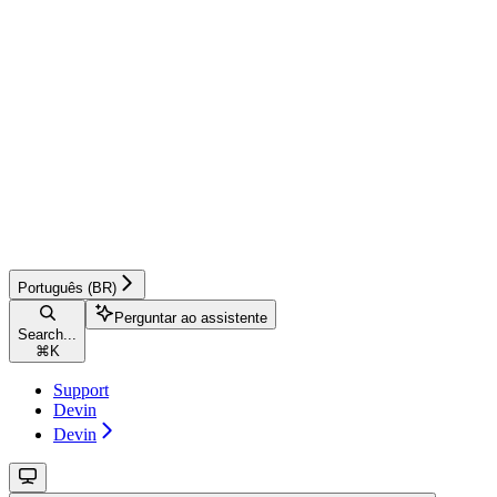
Português (BR)
Perguntar ao assistente
Search...
⌘
K
Support
Devin
Devin