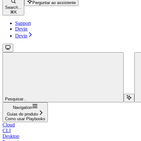
Perguntar ao assistente
Search...
⌘
K
Support
Devin
Devin
Pesquisar...
Navigation
Guias do produto
Como usar Playbooks
Cloud
CLI
Desktop