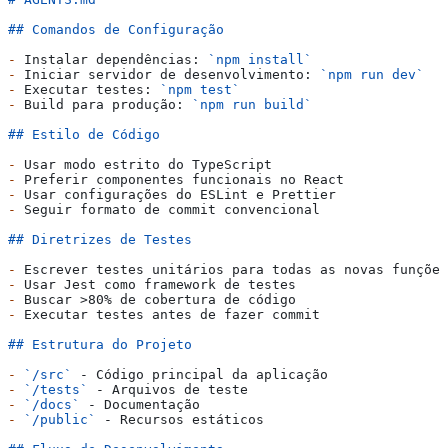
## Comandos de Configuração
-
 Instalar dependências: 
`npm install`
-
 Iniciar servidor de desenvolvimento: 
`npm run dev`
-
 Executar testes: 
`npm test`
-
 Build para produção: 
`npm run build`
## Estilo de Código
-
 Usar modo estrito do TypeScript
-
 Preferir componentes funcionais no React
-
 Usar configurações do ESLint e Prettier
-
 Seguir formato de commit convencional
## Diretrizes de Testes
-
 Escrever testes unitários para todas as novas funções
-
 Usar Jest como framework de testes
-
 Buscar >80% de cobertura de código
-
 Executar testes antes de fazer commit
## Estrutura do Projeto
-
 `/src`
 - Código principal da aplicação
-
 `/tests`
 - Arquivos de teste
-
 `/docs`
 - Documentação
-
 `/public`
 - Recursos estáticos