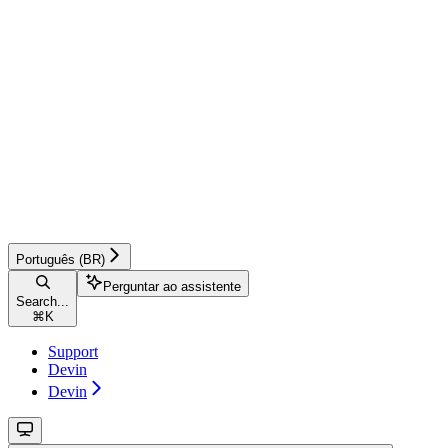
Português (BR)
Perguntar ao assistente
Search...
⌘
K
Support
Devin
Devin