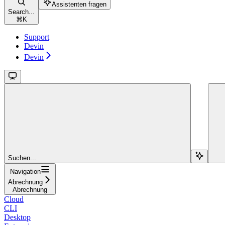
Assistenten fragen
Search...
⌘
K
Support
Devin
Devin
Suchen...
Navigation
Abrechnung
Abrechnung
Cloud
CLI
Desktop