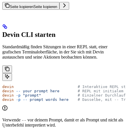
Seite kopieren
Seite kopieren
Devin CLI starten
Standardmäßig finden Sitzungen in einer REPL statt, einer
grafischen Terminaloberfläche, in der Sie sich mit Devin
austauschen und seine Aktionen beobachten können.
devin
                            # Interaktive REPL sta
devin
 --
 your
 prompt
 here
        # REPL mit initialem P
devin
 -p
 "prompt"
                # Einzelner Durchlauf,
devin
 -p
 --
 prompt
 words
 here
    # Dasselbe, mit -- Tre
Verwende
vor deinem Prompt, damit er als Prompt und nicht als
--
Unterbefehl interpretiert wird.