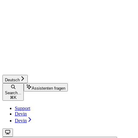
Deutsch
Assistenten fragen
Search...
⌘
K
Support
Devin
Devin