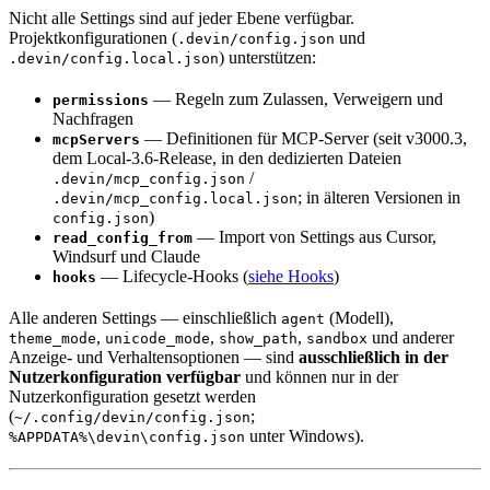
Nicht alle Settings sind auf jeder Ebene verfügbar.
Projektkonfigurationen (
und
.devin/config.json
) unterstützen:
.devin/config.local.json
— Regeln zum Zulassen, Verweigern und
permissions
Nachfragen
— Definitionen für MCP-Server (seit v3000.3,
mcpServers
dem Local-3.6-Release, in den dedizierten Dateien
/
.devin/mcp_config.json
; in älteren Versionen in
.devin/mcp_config.local.json
)
config.json
— Import von Settings aus Cursor,
read_config_from
Windsurf und Claude
— Lifecycle-Hooks (
siehe Hooks
)
hooks
Alle anderen Settings — einschließlich
(Modell),
agent
,
,
,
und anderer
theme_mode
unicode_mode
show_path
sandbox
Anzeige- und Verhaltensoptionen — sind
ausschließlich in der
Nutzerkonfiguration verfügbar
und können nur in der
Nutzerkonfiguration gesetzt werden
(
;
~/.config/devin/config.json
unter Windows).
%APPDATA%\devin\config.json