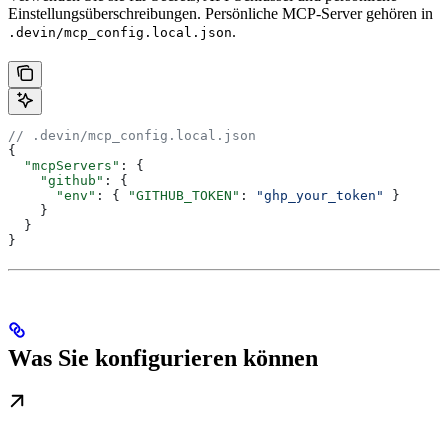
Einstellungsüberschreibungen. Persönliche MCP-Server gehören in
.
.devin/mcp_config.local.json
// .devin/mcp_config.local.json
{
  "mcpServers"
: {
    "github"
: {
      "env"
: { 
"GITHUB_TOKEN"
: 
"ghp_your_token"
 }
    }
  }
}
Was Sie konfigurieren können