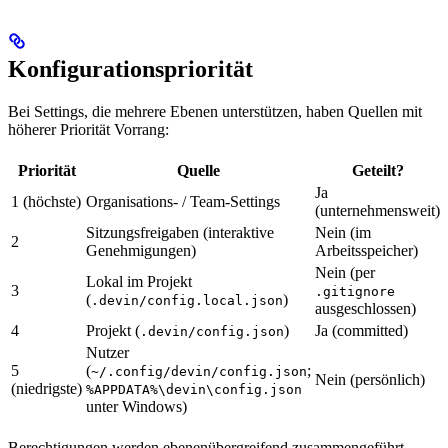
Konfigurationspriorität
Bei Settings, die mehrere Ebenen unterstützen, haben Quellen mit
höherer Priorität Vorrang:
Priorität
Quelle
Geteilt?
Ja
1 (höchste)
Organisations- / Team-Settings
(unternehmensweit)
Sitzungsfreigaben (interaktive
Nein (im
2
Genehmigungen)
Arbeitsspeicher)
Nein (per
Lokal im Projekt
3
.gitignore
(
)
.devin/config.local.json
ausgeschlossen)
4
Projekt (
)
Ja (committed)
.devin/config.json
Nutzer
5
(
;
~/.config/devin/config.json
Nein (persönlich)
(niedrigste)
%APPDATA%\devin\config.json
unter Windows)
Berechtigungen werden ebenenübergreifend zusammengeführt,