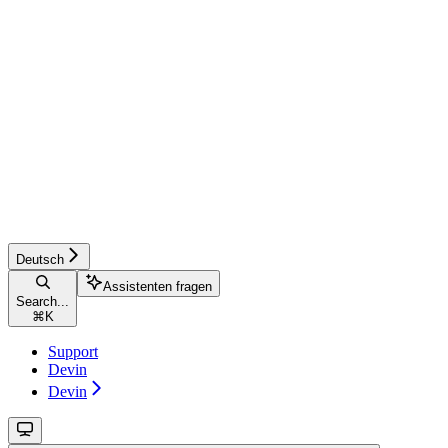
Deutsch
Assistenten fragen
Search...
⌘
K
Support
Devin
Devin