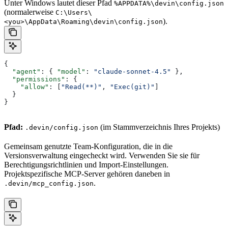
Unter Windows lautet dieser Pfad
%APPDATA%\devin\config.json
(normalerweise
C:\Users\
).
<you>\AppData\Roaming\devin\config.json
{
  "agent"
: { 
"model"
: 
"claude-sonnet-4.5"
 },
  "permissions"
: {
    "allow"
: [
"Read(**)"
, 
"Exec(git)"
]
  }
}
Pfad:
(im Stammverzeichnis Ihres Projekts)
.devin/config.json
Gemeinsam genutzte Team-Konfiguration, die in die
Versionsverwaltung eingecheckt wird. Verwenden Sie sie für
Berechtigungsrichtlinien und Import-Einstellungen.
Projektspezifische MCP-Server gehören daneben in
.
.devin/mcp_config.json