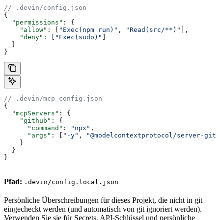
// .devin/config.json
{
  "permissions"
: {
    "allow"
: [
"Exec(npm run)"
, 
"Read(src/**)"
],
    "deny"
: [
"Exec(sudo)"
]
  }
}
// .devin/mcp_config.json
{
  "mcpServers"
: {
    "github"
: {
      "command"
: 
"npx"
,
      "args"
: [
"-y"
, 
"@modelcontextprotocol/server-gith
    }
  }
}
Pfad:
.devin/config.local.json
Persönliche Überschreibungen für dieses Projekt, die nicht in git
eingecheckt werden (und automatisch von git ignoriert werden).
Verwenden Sie sie für Secrets, API-Schlüssel und persönliche