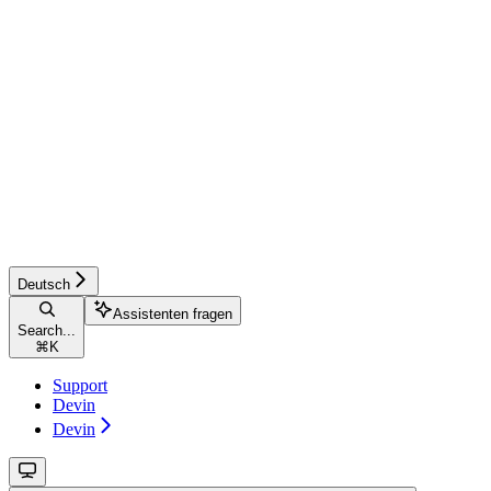
Deutsch
Assistenten fragen
Search...
⌘
K
Support
Devin
Devin