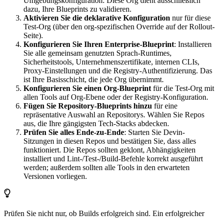
Umgebungskonfiguration. Diese Org dient ausschließlich
dazu, Ihre Blueprints zu validieren.
Aktivieren Sie die deklarative Konfiguration
nur für diese
Test-Org (über den org-spezifischen Override auf der Rollout-
Seite).
Konfigurieren Sie Ihren Enterprise-Blueprint
: Installieren
Sie alle gemeinsam genutzten Sprach-Runtimes,
Sicherheitstools, Unternehmenszertifikate, internen CLIs,
Proxy-Einstellungen und die Registry-Authentifizierung. Das
ist Ihre Basisschicht, die jede Org übernimmt.
Konfigurieren Sie einen Org-Blueprint
für die Test-Org mit
allen Tools auf Org-Ebene oder der Registry-Konfiguration.
Fügen Sie Repository-Blueprints hinzu
für eine
repräsentative Auswahl an Repositorys. Wählen Sie Repos
aus, die Ihre gängigsten Tech-Stacks abdecken.
Prüfen Sie alles Ende-zu-Ende
: Starten Sie Devin-
Sitzungen in diesen Repos und bestätigen Sie, dass alles
funktioniert. Die Repos sollten geklont, Abhängigkeiten
installiert und Lint-/Test-/Build-Befehle korrekt ausgeführt
werden; außerdem sollten alle Tools in den erwarteten
Versionen vorliegen.
Prüfen Sie nicht nur, ob Builds erfolgreich sind. Ein erfolgreicher