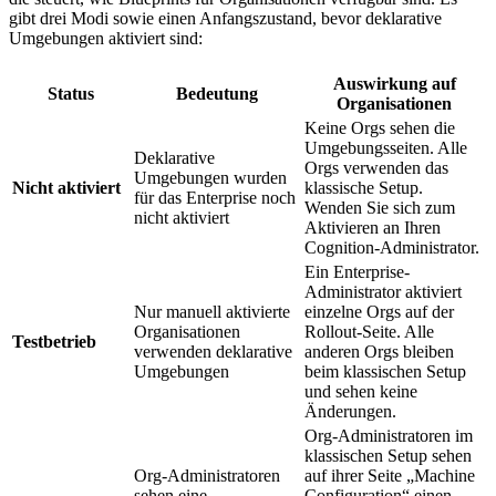
gibt drei Modi sowie einen Anfangszustand, bevor deklarative
Umgebungen aktiviert sind:
Auswirkung auf
Status
Bedeutung
Organisationen
Keine Orgs sehen die
Umgebungsseiten. Alle
Deklarative
Orgs verwenden das
Umgebungen wurden
Nicht aktiviert
klassische Setup.
für das Enterprise noch
Wenden Sie sich zum
nicht aktiviert
Aktivieren an Ihren
Cognition-Administrator.
Ein Enterprise-
Administrator aktiviert
Nur manuell aktivierte
einzelne Orgs auf der
Organisationen
Rollout-Seite. Alle
Testbetrieb
verwenden deklarative
anderen Orgs bleiben
Umgebungen
beim klassischen Setup
und sehen keine
Änderungen.
Org-Administratoren im
klassischen Setup sehen
Org-Administratoren
auf ihrer Seite „Machine
sehen eine
Configuration“ einen