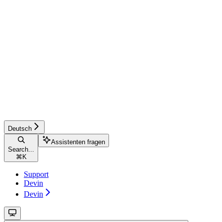
Deutsch
Assistenten fragen
Search...
⌘
K
Support
Devin
Devin