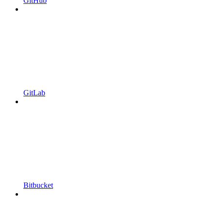
GitHub
GitLab
Bitbucket