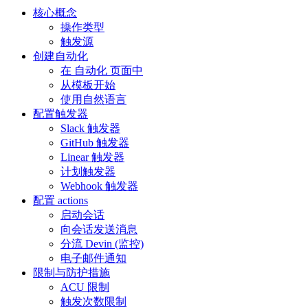
核心概念
操作类型
触发源
创建自动化
在 自动化 页面中
从模板开始
使用自然语言
配置触发器
Slack 触发器
GitHub 触发器
Linear 触发器
计划触发器
Webhook 触发器
配置 actions
启动会话
向会话发送消息
分流 Devin (监控)
电子邮件通知
限制与防护措施
ACU 限制
触发次数限制