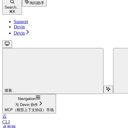
询问助手
Search...
⌘
K
Support
Devin
Devin
搜索...
Navigation
与 Devin 协作
MCP（模型上下文协议）市场
云
CLI
桌面版