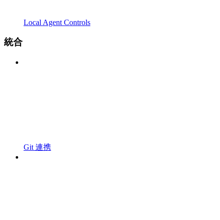
Local Agent Controls
統合
Git 連携