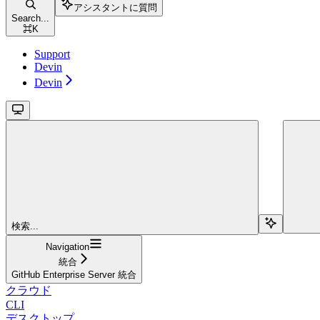
アシスタントに質問
Search...
⌘
K
Support
Devin
Devin
検索...
Navigation
統合
GitHub Enterprise Server 統合
クラウド
CLI
デスクトップ