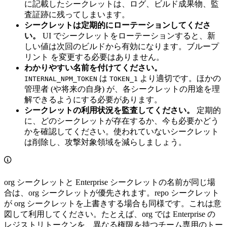
に記載したシークレットは、ログ、ビルド成果物、監
査証跡に残ってしまいます。
シークレットは定期的にローテーションしてくださ
い。
UI でシークレットをローテーションすると、新
しい値は次回のビルドから有効になります。ブループ
リント を変更する必要はありません。
わかりやすい名前を付けてください。
は
より適切です。ほかの
INTERNAL_NPM_TOKEN
TOKEN_1
管理者 (や将来の自身) が、各シークレットの用途を理
解できるようにする必要があります。
シークレットの利用状況を監査してください。
定期的
に、どのシークレットが存在するか、今も必要かどう
かを確認してください。使われていないシークレット
は削除し、攻撃対象領域を減らしましょう。
org シークレットと Enterprise シークレットの名前が同じ場
合は、org シークレットが優先されます。repo シークレット
が org シークレットを上書きする場合も同様です。これは意
図して利用してください。たとえば、org では Enterprise の
レジストリトークンを、異なる権限を持つチーム専用のトー