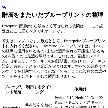
階層をまたいだブループリントの整理
Enterprise 管理者から最もよく寄せられる質問は、「この設
定はどこに置くべきですか？」です。
答えはシンプルです。
原則として、Enterprise ブループリン
トに入れてください。
Enterprise ブループリントは、すべて
の組織に適用されるもの (または適用される可能性があるも
の) を置くのに最適な場所です。これには、言語ランタイ
ム、セキュリティツール、社内証明書、社内 CLI、プロキシ
設定、共有レジストリ認証が含まれます。すべての組織でそ
のすべてを利用するわけではなくても、ここに複数の言語や
ツールをインストールして問題ありません。
ブループリ
利用するタイミ
使用例
ント階層
ング
Python 3.12, Node 20, Go 1.22,
Rust, セキュリティスキャナ
共有設定全般の
ー, 社内 CA 証明書, 社内 CLI,
Enterprise