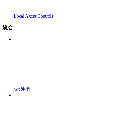
Local Agent Controls
統合
Git 連携