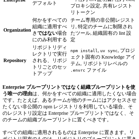
デフォルト
プロキシ設定, 共有レジスト
リトークン
何かをすべての
チーム専用の非公開レジスト
組織に適用すべ
リ, 特定のチームに制限され
Organization
き
ではない
場合
たツール, 組織固有の lint 設
にのみ利用する
定
リポジトリディ
,
, プロジ
npm install
uv sync
レクトリで実行
ェクト固有の Knowledge アイ
Repository
される、リポジ
テム, リポジトリレベルの
トリごとのセッ
ファイル
.envrc
トアップ
Enterprise ブループリントではなく組織ブループリントを使
う唯一の理由
は、何かをすべての組織に適用したくない場合
です。たとえば、あるチームが他のチームにはアクセスさせ
たくない非公開の npm レジストリを利用している場合、そ
のレジストリ設定は Enterprise ブループリントではなく、そ
のチームの組織ブループリントに置くべきです。
すべての組織に適用されるものは Enterprise に置きます。リ
ポジトリ固有のものは、リポジトリのブループリントに置き