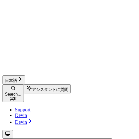
日本語
アシスタントに質問
Search...
⌘
K
Support
Devin
Devin