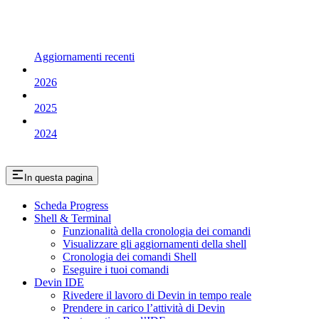
Aggiornamenti recenti
2026
2025
2024
In questa pagina
Scheda Progress
Shell & Terminal
Funzionalità della cronologia dei comandi
Visualizzare gli aggiornamenti della shell
Cronologia dei comandi Shell
Eseguire i tuoi comandi
Devin IDE
Rivedere il lavoro di Devin in tempo reale
Prendere in carico l’attività di Devin