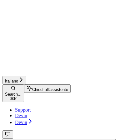
Italiano
Chiedi all'assistente
Search...
⌘
K
Support
Devin
Devin