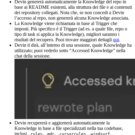
Devin genererà automaticamente la Knowledge del repo in
base ai README esistenti, alla struttura dei file e ai contenuti
dei repository collegati. Nota che, se non concedi a Devin
l’accesso al repo, non genererà alcuna Knowledge associata.
La Knowledge viene richiamata in base al Trigger che
imposti. Più specifico è il Trigger (ad es. a quale file, repo o
tipo di task si applica la Knowledge), migliori saranno i
risultati del recupero. Puoi trovare maggiori dettagli
qui
.
Devin ti dirà, all’interno di una sessione, quale Knowledge ha
utilizzato; puoi vederlo sotto “Accessed Knowledge” nella
chat della sessione.
Devin recupererà e aggiornerà automaticamente la
Knowledge in base a file specializzati nella tua codebase,
inclusi
,
,
,
,
.rules
.mdc
.cursorrules
.windsurf