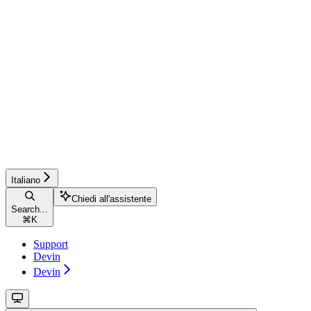
Italiano
Chiedi all'assistente
Search...
⌘
K
Support
Devin
Devin