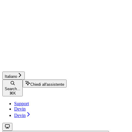
Italiano
Chiedi all'assistente
Search...
⌘
K
Support
Devin
Devin