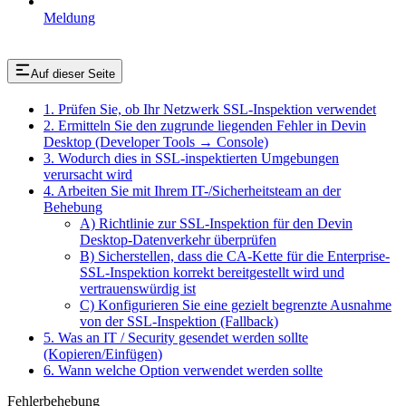
Meldung
Auf dieser Seite
1. Prüfen Sie, ob Ihr Netzwerk SSL-Inspektion verwendet
2. Ermitteln Sie den zugrunde liegenden Fehler in Devin
Desktop (Developer Tools → Console)
3. Wodurch dies in SSL-inspektierten Umgebungen
verursacht wird
4. Arbeiten Sie mit Ihrem IT-/Sicherheitsteam an der
Behebung
A) Richtlinie zur SSL-Inspektion für den Devin
Desktop-Datenverkehr überprüfen
B) Sicherstellen, dass die CA-Kette für die Enterprise-
SSL-Inspektion korrekt bereitgestellt wird und
vertrauenswürdig ist
C) Konfigurieren Sie eine gezielt begrenzte Ausnahme
von der SSL-Inspektion (Fallback)
5. Was an IT / Security gesendet werden sollte
(Kopieren/Einfügen)
6. Wann welche Option verwendet werden sollte
Fehlerbehebung