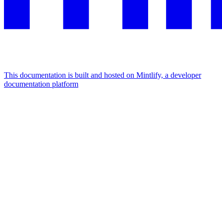
This documentation is built and hosted on Mintlify, a developer
documentation platform
Assistant
Responses
are
generated
using
AI
and
may
contain
mistakes.