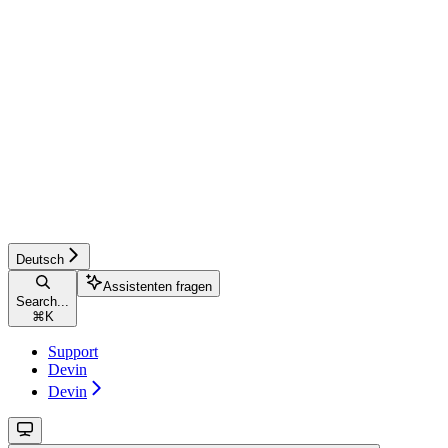
Deutsch
Assistenten fragen
Search...
⌘
K
Support
Devin
Devin