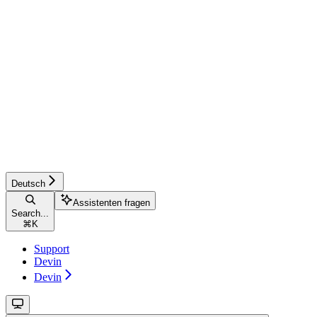
Deutsch
Assistenten fragen
Search...
⌘
K
Support
Devin
Devin