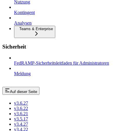
Nutzung
Kontingent
Analysen
Teams & Enterprise
Sicherheit
FedRAMP-Sicherheitsleitfaden für Administratoren
Meldung
Auf dieser Seite
v3.6.27
v3.6.22
v3.6.21
v3.5.17
v3.4.27
v3.4.22