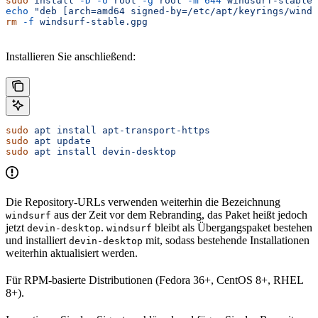
sudo
 install
 -D
 -o
 root
 -g
 root
 -m
 644
 windsurf-stable.
echo
 "deb [arch=amd64 signed-by=/etc/apt/keyrings/winds
rm
 -f
 windsurf-stable.gpg
Installieren Sie anschließend:
sudo
 apt
 install
 apt-transport-https
sudo
 apt
 update
sudo
 apt
 install
 devin-desktop
Die Repository-URLs verwenden weiterhin die Bezeichnung
aus der Zeit vor dem Rebranding, das Paket heißt jedoch
windsurf
jetzt
.
bleibt als Übergangspaket bestehen
devin-desktop
windsurf
und installiert
mit, sodass bestehende Installationen
devin-desktop
weiterhin aktualisiert werden.
Für RPM-basierte Distributionen (Fedora 36+, CentOS 8+, RHEL
8+).