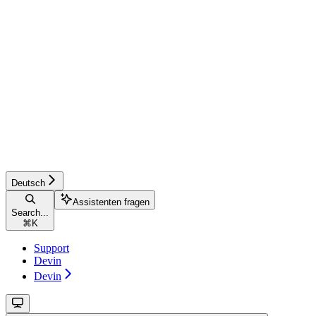
Deutsch
Assistenten fragen
Search...
⌘
K
Support
Devin
Devin