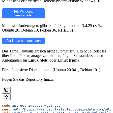
Mindestens erforderliche Betriebssystemversion: Windows 10
Für Windows
herunterladen
Mindestanforderungen: glibc >= 2.28, glibcxx >= 3.4.25 (z. B.
Ubuntu 20, Debian 10, Fedora 36, RHEL 8)
Für Linux herunterladen
Das Tarball aktualisiert sich nicht automatisch. Um neue Releases
über Ihren Paketmanager zu erhalten, folgen Sie stattdessen den
Anleitungen für
Linux (deb)
oder
Linux (rpm)
.
Für deb-basierte Distributionen (Ubuntu 20.04+, Debian 10+).
Fügen Sie das Repository hinzu:
sudo
 apt-get
 install
 wget
 gpg
wget
 -qO-
 "https://windsurf-stable.codeiumdata.com/wVxQ