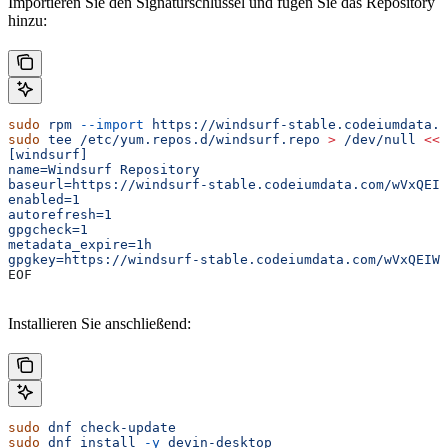
Importieren Sie den Signaturschlüssel und fügen Sie das Repository
hinzu:
sudo
 rpm
 --import
 https://windsurf-stable.codeiumdata.c
sudo
 tee
 /etc/yum.repos.d/windsurf.repo
 >
 /dev/null
 <<
'
[windsurf]
name=Windsurf Repository
baseurl=https://windsurf-stable.codeiumdata.com/wVxQEIW
enabled=1
autorefresh=1
gpgcheck=1
metadata_expire=1h
gpgkey=https://windsurf-stable.codeiumdata.com/wVxQEIWk
EOF
Installieren Sie anschließend:
sudo
 dnf
 check-update
sudo
 dnf
 install
 -y
 devin-desktop