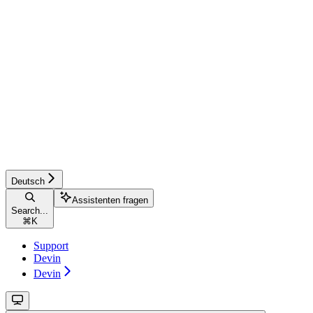
Deutsch
Assistenten fragen
Search...
⌘
K
Support
Devin
Devin