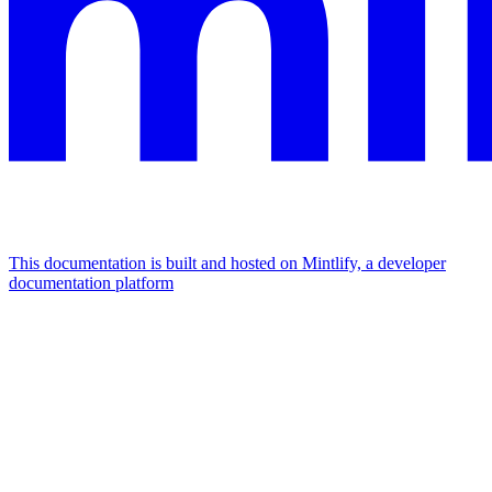
This documentation is built and hosted on Mintlify, a developer
documentation platform
Assistant
Responses
are
generated
using
AI