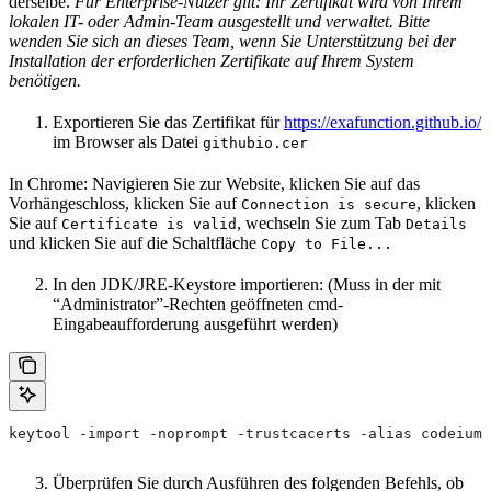
derselbe.
Für Enterprise-Nutzer gilt: Ihr Zertifikat wird von Ihrem
lokalen IT- oder Admin-Team ausgestellt und verwaltet. Bitte
wenden Sie sich an dieses Team, wenn Sie Unterstützung bei der
Installation der erforderlichen Zertifikate auf Ihrem System
benötigen.
Exportieren Sie das Zertifikat für
https://exafunction.github.io/
im Browser als Datei
githubio.cer
In Chrome: Navigieren Sie zur Website, klicken Sie auf das
Vorhängeschloss, klicken Sie auf
, klicken
Connection is secure
Sie auf
, wechseln Sie zum Tab
Certificate is valid
Details
und klicken Sie auf die Schaltfläche
Copy to File...
In den JDK/JRE-Keystore importieren: (Muss in der mit
“Administrator”-Rechten geöffneten cmd-
Eingabeaufforderung ausgeführt werden)
keytool -import -noprompt -trustcacerts -alias codeiumg
Überprüfen Sie durch Ausführen des folgenden Befehls, ob