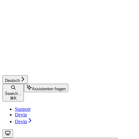
Deutsch
Assistenten fragen
Search...
⌘
K
Support
Devin
Devin