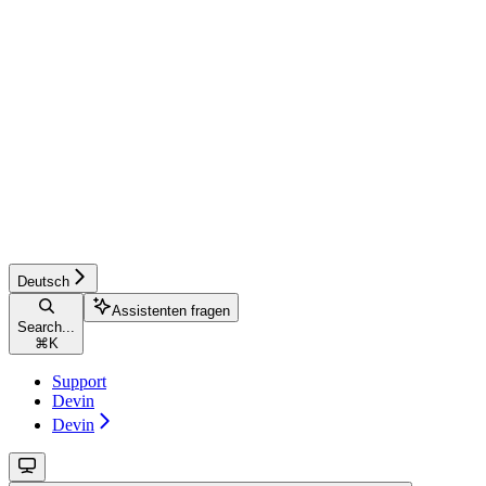
Deutsch
Assistenten fragen
Search...
⌘
K
Support
Devin
Devin