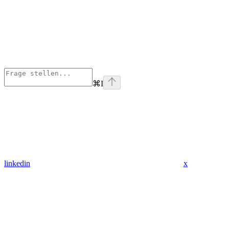
⌘
I
linkedin
x