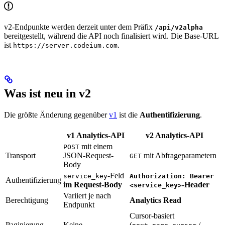
v2-Endpunkte werden derzeit unter dem Präfix
/api/v2alpha
bereitgestellt, während die API noch finalisiert wird. Die Base-URL
ist
.
https://server.codeium.com
Was ist neu in v2
Die größte Änderung gegenüber
v1
ist die
Authentifizierung
.
v1 Analytics-API
v2 Analytics-API
mit einem
POST
Transport
JSON-Request-
mit Abfrageparametern
GET
Body
-Feld
service_key
Authorization: Bearer
Authentifizierung
im Request-Body
-Header
<service_key>
Variiert je nach
Berechtigung
Analytics Read
Endpunkt
Cursor-basiert
Paginierung
Keine
(
/