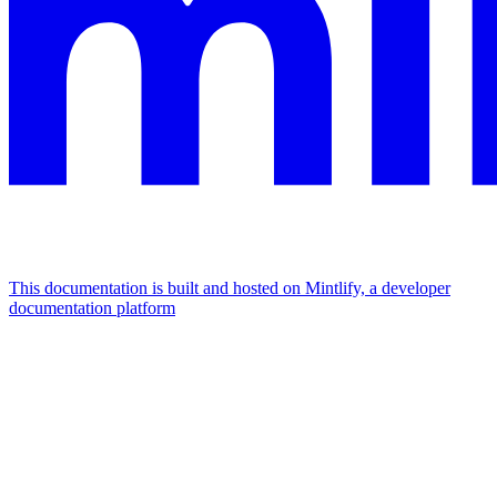
This documentation is built and hosted on Mintlify, a developer
documentation platform
Assistant
Responses
are
generated
using