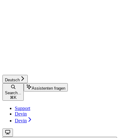
Deutsch
Assistenten fragen
Search...
⌘
K
Support
Devin
Devin