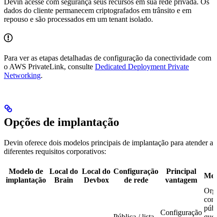
Devin acesse com segurança seus recursos em sua rede privada. Os
dados do cliente permanecem criptografados em trânsito e em
repouso e são processados em um tenant isolado.
Para ver as etapas detalhadas de configuração da conectividade com
o AWS PrivateLink, consulte
Dedicated Deployment Private
Networking
.
Opções de implantação
Devin oferece dois modelos principais de implantação para atender a
diferentes requisitos corporativos:
Modelo de
Local do
Local do
Configuração
Principal
Mel
implantação
Brain
Devbox
de rede
vantagem
Org
com
públ
Configuração
Pública / lista
que