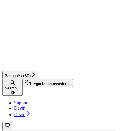
Português (BR)
Perguntar ao assistente
Search...
⌘
K
Support
Devin
Devin