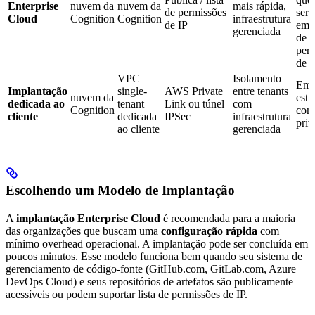
Enterprise
nuvem da
nuvem da
mais rápida,
de permissões
ser 
Cloud
Cognition
Cognition
infraestrutura
de IP
em u
gerenciada
de
per
de I
VPC
Isolamento
Emp
Implantação
single-
AWS Private
entre tenants
nuvem da
estr
dedicada ao
tenant
Link ou túnel
com
Cognition
com
cliente
dedicada
IPSec
infraestrutura
priv
ao cliente
gerenciada
Escolhendo um Modelo de Implantação
A
implantação Enterprise Cloud
é recomendada para a maioria
das organizações que buscam uma
configuração rápida
com
mínimo overhead operacional. A implantação pode ser concluída em
poucos minutos. Esse modelo funciona bem quando seu sistema de
gerenciamento de código-fonte (GitHub.com, GitLab.com, Azure
DevOps Cloud) e seus repositórios de artefatos são publicamente
acessíveis ou podem suportar lista de permissões de IP.