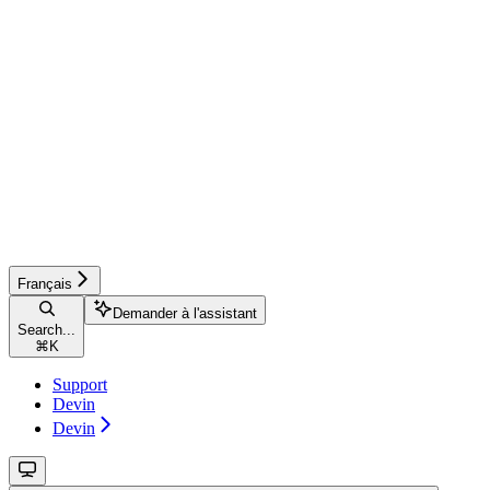
Français
Demander à l'assistant
Search...
⌘
K
Support
Devin
Devin