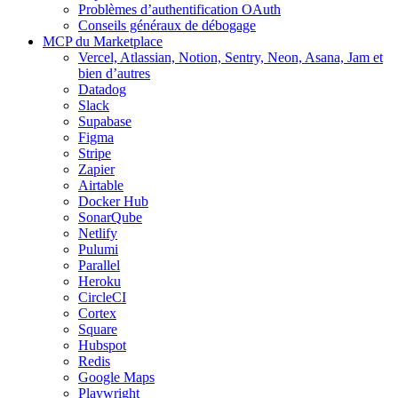
Problèmes d’authentification OAuth
Conseils généraux de débogage
MCP du Marketplace
Vercel, Atlassian, Notion, Sentry, Neon, Asana, Jam et
bien d’autres
Datadog
Slack
Supabase
Figma
Stripe
Zapier
Airtable
Docker Hub
SonarQube
Netlify
Pulumi
Parallel
Heroku
CircleCI
Cortex
Square
Hubspot
Redis
Google Maps
Playwright