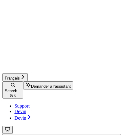
Français
Demander à l'assistant
Search...
⌘
K
Support
Devin
Devin