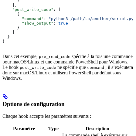
      }
    ],
    "post_write_code"
: [
      {
        "command"
: 
"python3 /path/to/another/script.py"
        "show_output"
: 
true
      }
    ]
  }
}
Dans cet exemple,
spécifie à la fois une commande
pre_read_code
pour macOS/Linux et une commande PowerShell pour Windows.
Le hook
ne spécifie que
; il s’exécutera
post_write_code
command
donc sur macOS/Linux et utilisera PowerShell par défaut sous
Windows.
Options de configuration
Chaque hook accepte les paramètres suivants :
Paramètre
Type
Description
La commande shell à exécuter sur