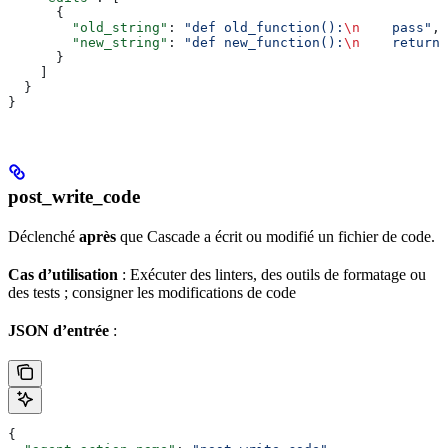
      {
        "old_string"
: 
"def old_function():
\n
    pass"
,
        "new_string"
: 
"def new_function():
\n
    return 
      }
    ]
  }
}
post_write_code
Déclenché
après
que Cascade a écrit ou modifié un fichier de code.
Cas d’utilisation
: Exécuter des linters, des outils de formatage ou
des tests ; consigner les modifications de code
JSON d’entrée
:
{