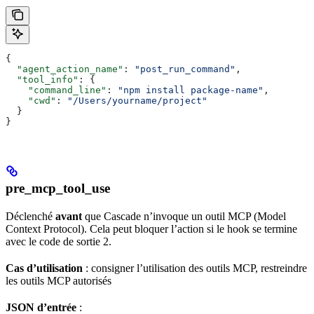
{
  "agent_action_name"
: 
"post_run_command"
,
  "tool_info"
: {
    "command_line"
: 
"npm install package-name"
,
    "cwd"
: 
"/Users/yourname/project"
  }
}
pre_mcp_tool_use
Déclenché
avant
que Cascade n’invoque un outil MCP (Model
Context Protocol). Cela peut bloquer l’action si le hook se termine
avec le code de sortie 2.
Cas d’utilisation
: consigner l’utilisation des outils MCP, restreindre
les outils MCP autorisés
JSON d’entrée
: