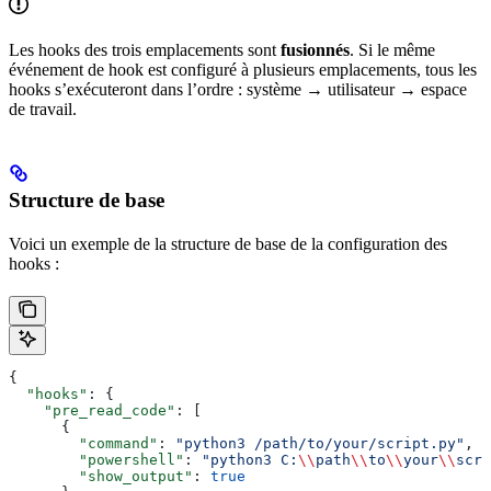
Les hooks des trois emplacements sont
fusionnés
. Si le même
événement de hook est configuré à plusieurs emplacements, tous les
hooks s’exécuteront dans l’ordre : système → utilisateur → espace
de travail.
Structure de base
Voici un exemple de la structure de base de la configuration des
hooks :
{
  "hooks"
: {
    "pre_read_code"
: [
      {
        "command"
: 
"python3 /path/to/your/script.py"
,
        "powershell"
: 
"python3 C:
\\
path
\\
to
\\
your
\\
scri
        "show_output"
: 
true