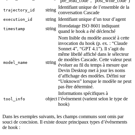
“pre_read_code”, “post_write_code”)
Identifiant unique de l’ensemble de la
string
trajectory_id
conversation Cascade
string
Identifiant unique d’un tour d’agent
execution_id
Horodatage ISO 8601 indiquant
string
timestamp
quand le hook a été déclenché
Nom lisible du modèle associé à cette
invocation du hook (p. ex. : “Claude
Sonnet 4”, “GPT 4.1”). Il s’agit du
même libellé affiché dans le sélecteur
de modèles Cascade. Cette valeur peut
string
model_name
évoluer au fil du temps à mesure que
Devin Desktop met à jour les noms
d’affichage des modèles. Défini sur
“Unknown” lorsque le modèle ne peut
pas être déterminé.
Informations spécifiques à
object
l’événement (varient selon le type de
tool_info
hook)
Dans les exemples suivants, les champs communs sont omis par
souci de concision. Il existe douze principaux types d’événements
de hook :