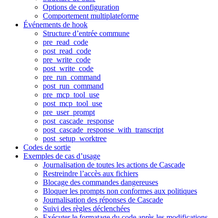
Options de configuration
Comportement multiplateforme
Événements de hook
Structure d’entrée commune
pre_read_code
post_read_code
pre_write_code
post_write_code
pre_run_command
post_run_command
pre_mcp_tool_use
post_mcp_tool_use
pre_user_prompt
post_cascade_response
post_cascade_response_with_transcript
post_setup_worktree
Codes de sortie
Exemples de cas d’usage
Journalisation de toutes les actions de Cascade
Restreindre l’accès aux fichiers
Blocage des commandes dangereuses
Bloquer les prompts non conformes aux politiques
Journalisation des réponses de Cascade
Suivi des règles déclenchées
Exécuter le formatage du code après les modifications