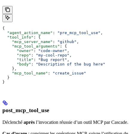
{
  "agent_action_name"
: 
"pre_mcp_tool_use"
,
  "tool_info"
: {
    "mcp_server_name"
: 
"github"
,
    "mcp_tool_arguments"
: {
      "owner"
: 
"code-owner"
,
      "repo"
: 
"my-cool-repo"
,
      "title"
: 
"Bug report"
,
      "body"
: 
"Description of the bug here"
    },
    "mcp_tool_name"
: 
"create_issue"
  }
}
post_mcp_tool_use
Déclenché
après
l’invocation réussie d’un outil MCP par Cascade.
Cas d’usage
: consigner les opérations MCP, suivre l’utilisation de