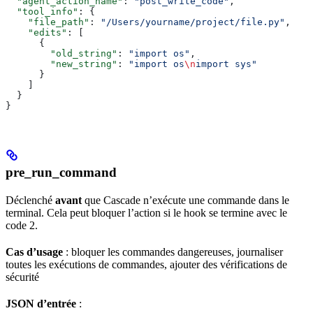
  "agent_action_name"
: 
"post_write_code"
,
  "tool_info"
: {
    "file_path"
: 
"/Users/yourname/project/file.py"
,
    "edits"
: [
      {
        "old_string"
: 
"import os"
,
        "new_string"
: 
"import os
\n
import sys"
      }
    ]
  }
}
pre_run_command
Déclenché
avant
que Cascade n’exécute une commande dans le
terminal. Cela peut bloquer l’action si le hook se termine avec le
code 2.
Cas d’usage
: bloquer les commandes dangereuses, journaliser
toutes les exécutions de commandes, ajouter des vérifications de
sécurité
JSON d’entrée
: