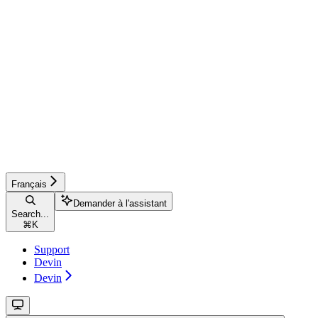
Français
Demander à l'assistant
Search...
⌘
K
Support
Devin
Devin