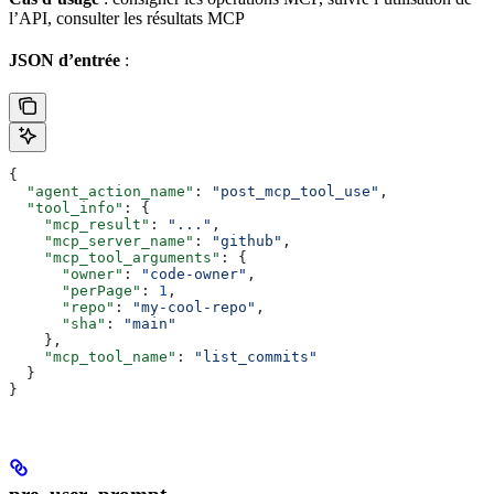
l’API, consulter les résultats MCP
JSON d’entrée
:
{
  "agent_action_name"
: 
"post_mcp_tool_use"
,
  "tool_info"
: {
    "mcp_result"
: 
"..."
,
    "mcp_server_name"
: 
"github"
,
    "mcp_tool_arguments"
: {
      "owner"
: 
"code-owner"
,
      "perPage"
: 
1
,
      "repo"
: 
"my-cool-repo"
,
      "sha"
: 
"main"
    },
    "mcp_tool_name"
: 
"list_commits"
  }
}