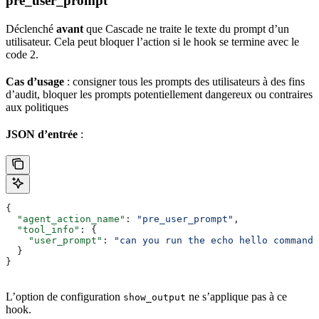
pre_user_prompt
Déclenché
avant
que Cascade ne traite le texte du prompt d’un
utilisateur. Cela peut bloquer l’action si le hook se termine avec le
code 2.
Cas d’usage
: consigner tous les prompts des utilisateurs à des fins
d’audit, bloquer les prompts potentiellement dangereux ou contraires
aux politiques
JSON d’entrée
:
{
  "agent_action_name"
: 
"pre_user_prompt"
,
  "tool_info"
: {
    "user_prompt"
: 
"can you run the echo hello command"
  }
}
L’option de configuration
ne s’applique pas à ce
show_output
hook.