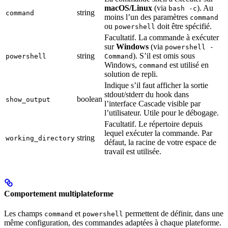
macOS/Linux
(via
). Au
bash -c
string
command
moins l’un des paramètres
command
ou
doit être spécifié.
powershell
Facultatif. La commande à exécuter
sur
Windows
(via
powershell -
string
). S’il est omis sous
powershell
Command
Windows,
est utilisé en
command
solution de repli.
Indique s’il faut afficher la sortie
stdout/stderr du hook dans
boolean
show_output
l’interface Cascade visible par
l’utilisateur. Utile pour le débogage.
Facultatif. Le répertoire depuis
lequel exécuter la commande. Par
string
working_directory
défaut, la racine de votre espace de
travail est utilisée.
Comportement multiplateforme
Les champs
et
permettent de définir, dans une
command
powershell
même configuration, des commandes adaptées à chaque plateforme.