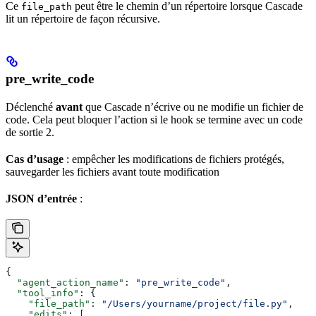
Ce
peut être le chemin d’un répertoire lorsque Cascade
file_path
lit un répertoire de façon récursive.
pre_write_code
Déclenché
avant
que Cascade n’écrive ou ne modifie un fichier de
code. Cela peut bloquer l’action si le hook se termine avec un code
de sortie 2.
Cas d’usage
: empêcher les modifications de fichiers protégés,
sauvegarder les fichiers avant toute modification
JSON d’entrée
:
{
  "agent_action_name"
: 
"pre_write_code"
,
  "tool_info"
: {
    "file_path"
: 
"/Users/yourname/project/file.py"
,
    "edits"
: [