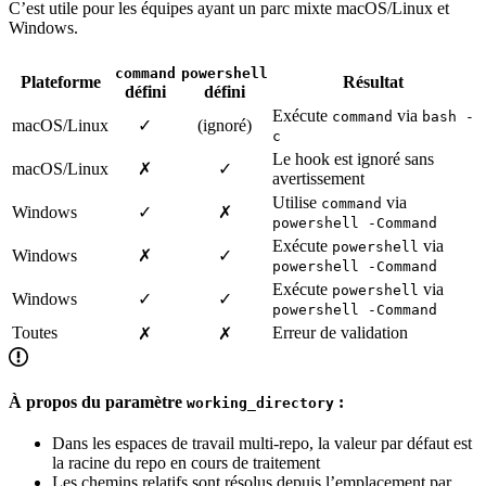
C’est utile pour les équipes ayant un parc mixte macOS/Linux et
Windows.
command
powershell
Plateforme
Résultat
défini
défini
Exécute
via
command
bash -
macOS/Linux
✓
(ignoré)
c
Le hook est ignoré sans
macOS/Linux
✗
✓
avertissement
Utilise
via
command
Windows
✓
✗
powershell -Command
Exécute
via
powershell
Windows
✗
✓
powershell -Command
Exécute
via
powershell
Windows
✓
✓
powershell -Command
Toutes
Erreur de validation
✗
✗
À propos du paramètre
:
working_directory
Dans les espaces de travail multi-repo, la valeur par défaut est
la racine du repo en cours de traitement
Les chemins relatifs sont résolus depuis l’emplacement par