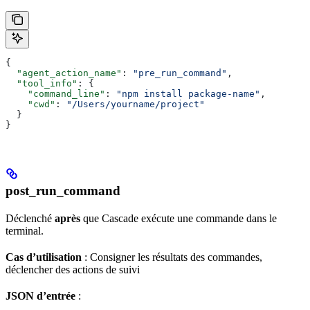
{
  "agent_action_name"
: 
"pre_run_command"
,
  "tool_info"
: {
    "command_line"
: 
"npm install package-name"
,
    "cwd"
: 
"/Users/yourname/project"
  }
}
post_run_command
Déclenché
après
que Cascade exécute une commande dans le
terminal.
Cas d’utilisation
: Consigner les résultats des commandes,
déclencher des actions de suivi
JSON d’entrée
: