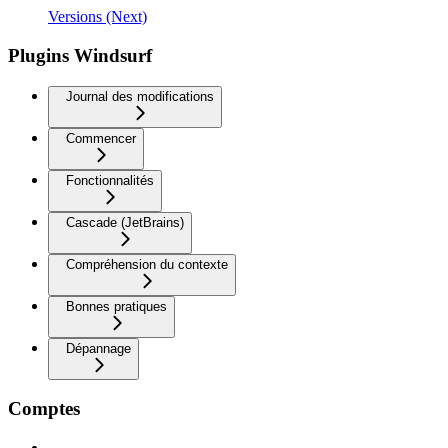
Versions (Next)
Plugins Windsurf
Journal des modifications
Commencer
Fonctionnalités
Cascade (JetBrains)
Compréhension du contexte
Bonnes pratiques
Dépannage
Comptes