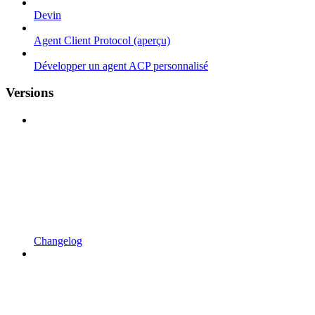
Devin
Agent Client Protocol (aperçu)
Développer un agent ACP personnalisé
Versions
Changelog