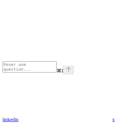
⌘
I
linkedin
x