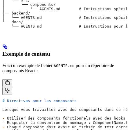
│   └── src/
│       └── components/
│           └── AGENTS.md        # Instructions spécifi
├── backend/
│   └── AGENTS.md                # Instructions spécif
└── docs/
    └── AGENTS.md                # Instructions pour la
Exemple de contenu
Voici un exemple de fichier
pour un répertoire de
AGENTS.md
composants React :
# Directives pour les composants
Lorsque vous travaillez avec des composants dans ce rép
-
 Utiliser des composants fonctionnels avec des hooks
-
 Respecter la convention de nommage : ComponentName.ts
-
 Chaque composant doit avoir un fichier de test corres