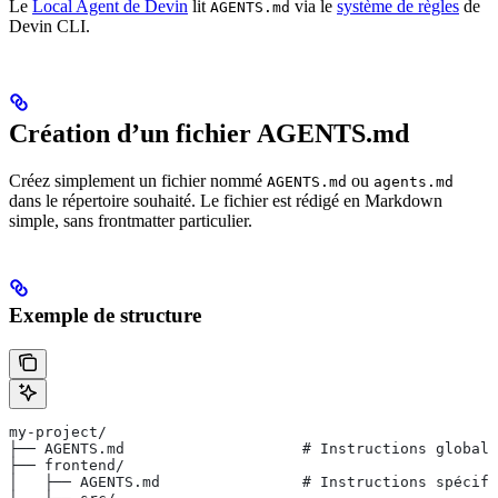
Le
Local Agent de Devin
lit
via le
système de règles
de
AGENTS.md
Devin CLI.
Création d’un fichier AGENTS.md
Créez simplement un fichier nommé
ou
AGENTS.md
agents.md
dans le répertoire souhaité. Le fichier est rédigé en Markdown
simple, sans frontmatter particulier.
Exemple de structure
my-project/
├── AGENTS.md                    # Instructions globale
├── frontend/
│   ├── AGENTS.md                # Instructions spécifi