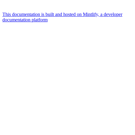
This documentation is built and hosted on Mintlify, a developer
documentation platform
Assistant
Responses
are
generated
using
AI
and
may
contain
mistakes.