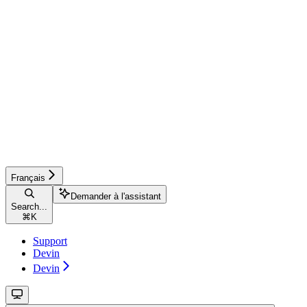
Français
Demander à l'assistant
Search...
⌘
K
Support
Devin
Devin