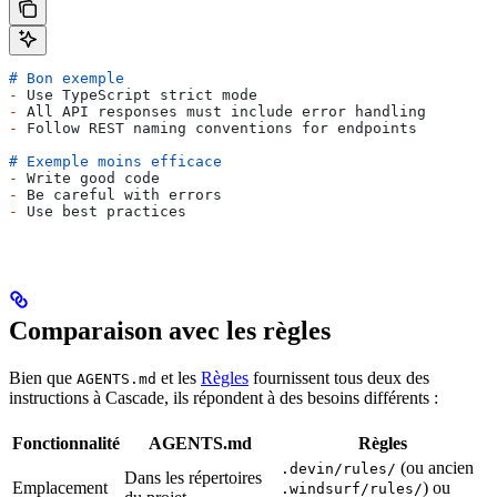
# Bon exemple
-
 Use TypeScript strict mode
-
 All API responses must include error handling
-
 Follow REST naming conventions for endpoints
# Exemple moins efficace
-
 Write good code
-
 Be careful with errors
-
 Use best practices
Comparaison avec les règles
Bien que
et les
Règles
fournissent tous deux des
AGENTS.md
instructions à Cascade, ils répondent à des besoins différents :
Fonctionnalité
AGENTS.md
Règles
(ou ancien
.devin/rules/
Dans les répertoires
Emplacement
) ou
.windsurf/rules/