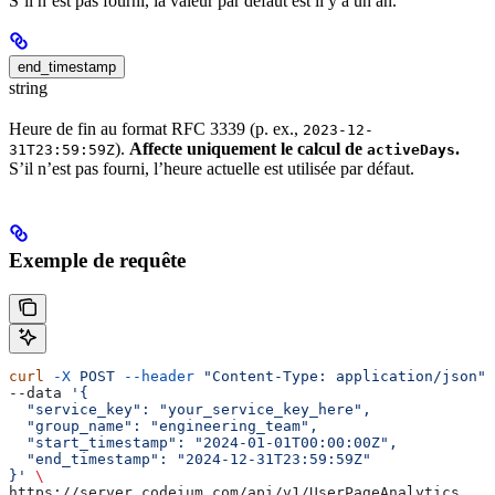
S’il n’est pas fourni, la valeur par défaut est il y a un an.
end_timestamp
string
Heure de fin au format RFC 3339 (p. ex.,
2023-12-
).
Affecte uniquement le calcul de
.
31T23:59:59Z
activeDays
S’il n’est pas fourni, l’heure actuelle est utilisée par défaut.
Exemple de requête
curl
 -X
 POST
 --header
 "Content-Type: application/json"
 
--data 
'{
  "service_key": "your_service_key_here",
  "group_name": "engineering_team",
  "start_timestamp": "2024-01-01T00:00:00Z",
  "end_timestamp": "2024-12-31T23:59:59Z"
}'
 \
https://server.codeium.com/api/v1/UserPageAnalytics