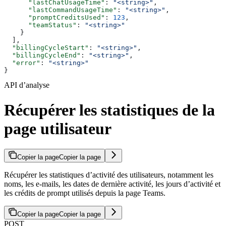
      "lastChatUsageTime"
: 
"<string>"
,
      "lastCommandUsageTime"
: 
"<string>"
,
      "promptCreditsUsed"
: 
123
,
      "teamStatus"
: 
"<string>"
    }
  ],
  "billingCycleStart"
: 
"<string>"
,
  "billingCycleEnd"
: 
"<string>"
,
  "error"
: 
"<string>"
}
API d’analyse
Récupérer les statistiques de la
page utilisateur
Copier la page
Copier la page
Récupérer les statistiques d’activité des utilisateurs, notamment les
noms, les e-mails, les dates de dernière activité, les jours d’activité et
les crédits de prompt utilisés depuis la page Teams.
Copier la page
Copier la page
POST