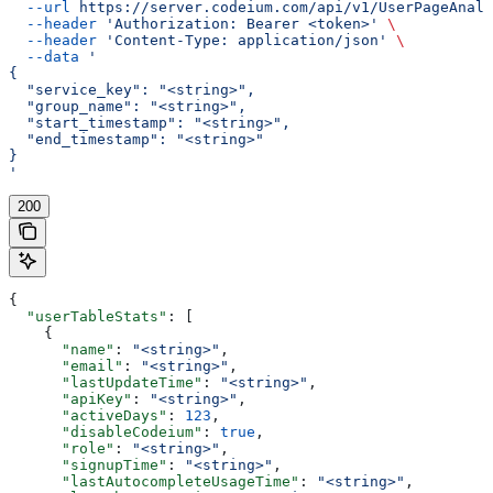
  --url
 https://server.codeium.com/api/v1/UserPageAnaly
  --header
 'Authorization: Bearer <token>'
 \
  --header
 'Content-Type: application/json'
 \
  --data
 '
{
  "service_key": "<string>",
  "group_name": "<string>",
  "start_timestamp": "<string>",
  "end_timestamp": "<string>"
}
'
200
{
  "userTableStats"
: [
    {
      "name"
: 
"<string>"
,
      "email"
: 
"<string>"
,
      "lastUpdateTime"
: 
"<string>"
,
      "apiKey"
: 
"<string>"
,
      "activeDays"
: 
123
,
      "disableCodeium"
: 
true
,
      "role"
: 
"<string>"
,
      "signupTime"
: 
"<string>"
,
      "lastAutocompleteUsageTime"
: 
"<string>"
,