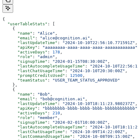
{
  "userTableStats"
: [
    {
      "name"
: 
"Alice"
,
      "email"
: 
"alice@cognition.ai"
,
      "lastUpdateTime"
: 
"2024-10-10T22:56:10.771591Z"
,
      "apiKey"
: 
"aaaaaaaa-aaaa-aaaa-aaaa-aaaaaaaaaaaa"
,
      "activeDays"
: 
178
,
      "role"
: 
"admin"
,
      "signupTime"
: 
"2024-01-15T08:30:00Z"
,
      "lastAutocompleteUsageTime"
: 
"2024-10-10T22:56:10
      "lastChatUsageTime"
: 
"2024-10-10T20:30:00Z"
,
      "promptCreditsUsed"
: 
12500
,
      "teamStatus"
: 
"USER_TEAM_STATUS_APPROVED"
    },
    {
      "name"
: 
"Bob"
,
      "email"
: 
"bob@cognition.ai"
,
      "lastUpdateTime"
: 
"2024-10-10T18:11:23.980237Z"
,
      "apiKey"
: 
"bbbbbbbb-bbbb-bbbb-bbbb-bbbbbbbbbbbb"
,
      "activeDays"
: 
210
,
      "role"
: 
"member"
,
      "signupTime"
: 
"2024-02-01T10:00:00Z"
,
      "lastAutocompleteUsageTime"
: 
"2024-10-10T18:11:23
      "lastChatUsageTime"
: 
"2024-10-09T14:22:00Z"
,
      "lastCommandUsageTime"
: 
"2024-10-08T09:15:00Z"
,