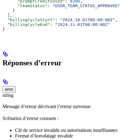
      "promptCreditsUsed"
: 
8300
,
      "teamStatus"
: 
"USER_TEAM_STATUS_APPROVED"
    }
  ],
  "billingCycleStart"
: 
"2024-10-01T00:00:00Z"
,
  "billingCycleEnd"
: 
"2024-11-01T00:00:00Z"
}
Réponses d’erreur
error
string
Message d’erreur décrivant l’erreur survenue
Scénarios d’erreur courants :
Clé de service invalide ou autorisations insuffisantes
Format d’horodatage invalide