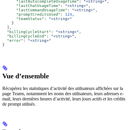
      "lastAutocompleteUsageTime"
: 
"<string>"
,
      "lastChatUsageTime"
: 
"<string>"
,
      "lastCommandUsageTime"
: 
"<string>"
,
      "promptCreditsUsed"
: 
123
,
      "teamStatus"
: 
"<string>"
    }
  ],
  "billingCycleStart"
: 
"<string>"
,
  "billingCycleEnd"
: 
"<string>"
,
  "error"
: 
"<string>"
}
Vue d’ensemble
Récupérez les statistiques d’activité des utilisateurs affichées sur la
page Teams, notamment les noms des utilisateurs, leurs adresses e-
mail, leurs dernières heures d’activité, leurs jours actifs et les crédits
de prompt utilisés.