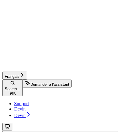
Français
Demander à l'assistant
Search...
⌘
K
Support
Devin
Devin