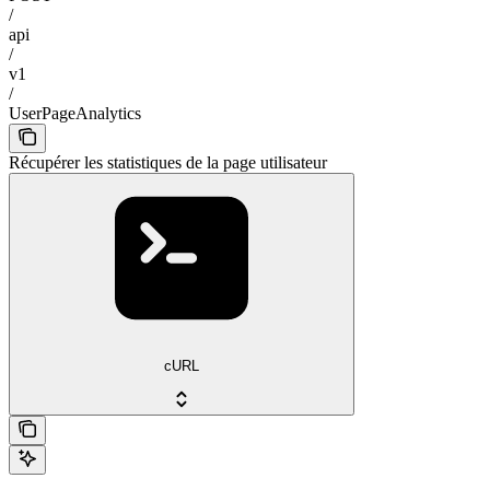
/
api
/
v1
/
UserPageAnalytics
Récupérer les statistiques de la page utilisateur
cURL