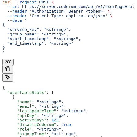
curl
 --request
 POST
 \
  --url
 https://server.codeium.com/api/v1/UserPageAnaly
  --header
 'Authorization: Bearer <token>'
 \
  --header
 'Content-Type: application/json'
 \
  --data
 '
{
  "service_key": "<string>",
  "group_name": "<string>",
  "start_timestamp": "<string>",
  "end_timestamp": "<string>"
}
'
200
{
  "userTableStats"
: [
    {
      "name"
: 
"<string>"
,
      "email"
: 
"<string>"
,
      "lastUpdateTime"
: 
"<string>"
,
      "apiKey"
: 
"<string>"
,
      "activeDays"
: 
123
,
      "disableCodeium"
: 
true
,
      "role"
: 
"<string>"
,
      "signupTime"
: 
"<string>"
,