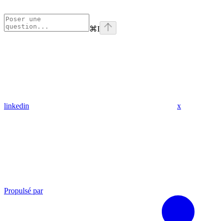
⌘
I
linkedin
x
Propulsé par