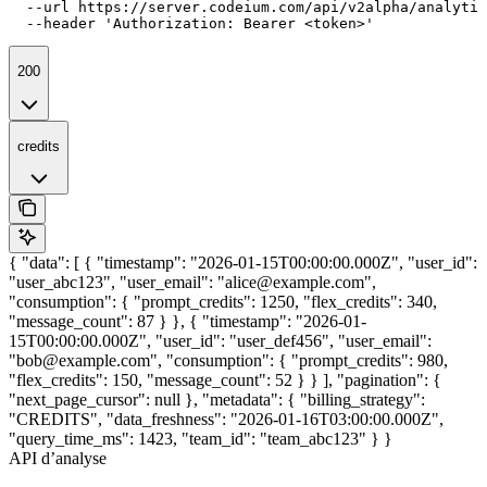
  --url https://server.codeium.com/api/v2alpha/analytic
  --header 'Authorization: Bearer <token>'
200
credits
{ "data": [ { "timestamp": "2026-01-15T00:00:00.000Z", "user_id":
"user_abc123", "user_email": "alice@example.com",
"consumption": { "prompt_credits": 1250, "flex_credits": 340,
"message_count": 87 } }, { "timestamp": "2026-01-
15T00:00:00.000Z", "user_id": "user_def456", "user_email":
"bob@example.com", "consumption": { "prompt_credits": 980,
"flex_credits": 150, "message_count": 52 } } ], "pagination": {
"next_page_cursor": null }, "metadata": { "billing_strategy":
"CREDITS", "data_freshness": "2026-01-16T03:00:00.000Z",
"query_time_ms": 1423, "team_id": "team_abc123" } }
API d’analyse