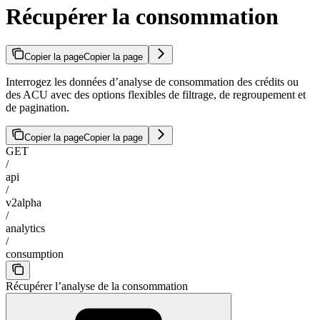
Récupérer la consommation
Copier la page
Copier la page
Interrogez les données d’analyse de consommation des crédits ou
des ACU avec des options flexibles de filtrage, de regroupement et
de pagination.
Copier la page
Copier la page
GET
/
api
/
v2alpha
/
analytics
/
consumption
Récupérer l’analyse de la consommation