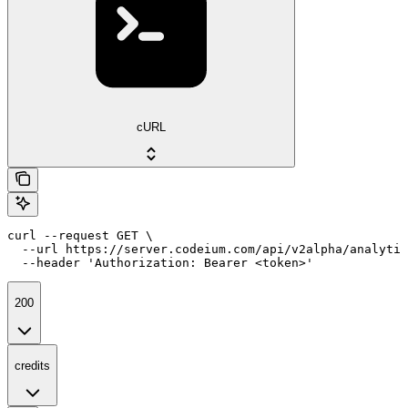
cURL
curl --request GET \

  --url https://server.codeium.com/api/v2alpha/analytic
  --header 'Authorization: Bearer <token>'
200
credits