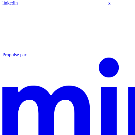
linkedin
x
Propulsé par