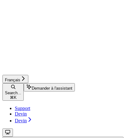
Français
Demander à l'assistant
Search...
⌘
K
Support
Devin
Devin