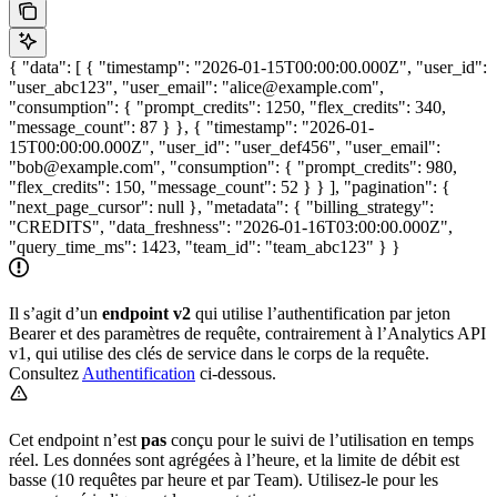
{ "data": [ { "timestamp": "2026-01-15T00:00:00.000Z", "user_id":
"user_abc123", "user_email": "alice@example.com",
"consumption": { "prompt_credits": 1250, "flex_credits": 340,
"message_count": 87 } }, { "timestamp": "2026-01-
15T00:00:00.000Z", "user_id": "user_def456", "user_email":
"bob@example.com", "consumption": { "prompt_credits": 980,
"flex_credits": 150, "message_count": 52 } } ], "pagination": {
"next_page_cursor": null }, "metadata": { "billing_strategy":
"CREDITS", "data_freshness": "2026-01-16T03:00:00.000Z",
"query_time_ms": 1423, "team_id": "team_abc123" } }
Il s’agit d’un
endpoint v2
qui utilise l’authentification par jeton
Bearer et des paramètres de requête, contrairement à l’Analytics API
v1, qui utilise des clés de service dans le corps de la requête.
Consultez
Authentification
ci-dessous.
Cet endpoint n’est
pas
conçu pour le suivi de l’utilisation en temps
réel. Les données sont agrégées à l’heure, et la limite de débit est
basse (10 requêtes par heure et par Team). Utilisez-le pour les