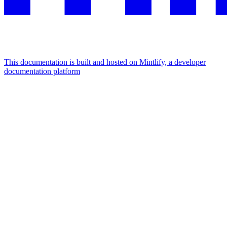
This documentation is built and hosted on Mintlify, a developer
documentation platform
Assistant
Responses
are
generated
using
AI
and
may
contain
mistakes.