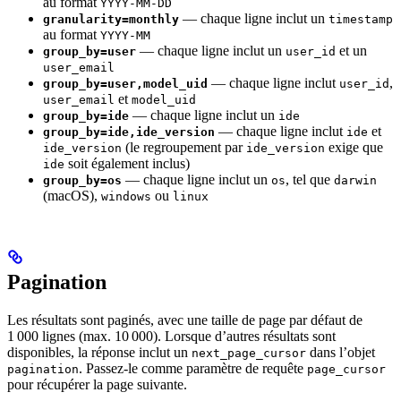
au format
YYYY-MM-DD
— chaque ligne inclut un
granularity=monthly
timestamp
au format
YYYY-MM
— chaque ligne inclut un
et un
group_by=user
user_id
user_email
— chaque ligne inclut
,
group_by=user,model_uid
user_id
et
user_email
model_uid
— chaque ligne inclut un
group_by=ide
ide
— chaque ligne inclut
et
group_by=ide,ide_version
ide
(le regroupement par
exige que
ide_version
ide_version
soit également inclus)
ide
— chaque ligne inclut un
, tel que
group_by=os
os
darwin
(macOS),
ou
windows
linux
Pagination
Les résultats sont paginés, avec une taille de page par défaut de
1 000 lignes (max. 10 000). Lorsque d’autres résultats sont
disponibles, la réponse inclut un
dans l’objet
next_page_cursor
. Passez-le comme paramètre de requête
pagination
page_cursor
pour récupérer la page suivante.