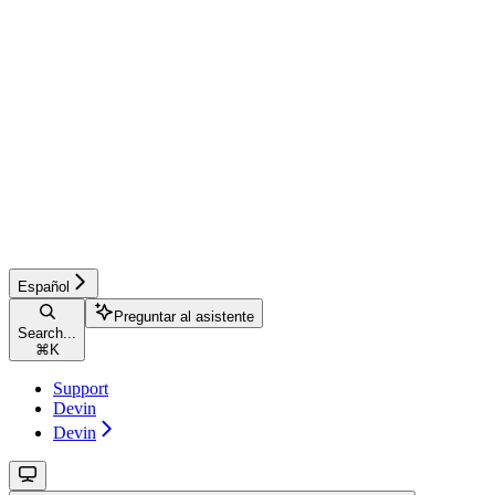
Español
Preguntar al asistente
Search...
⌘
K
Support
Devin
Devin