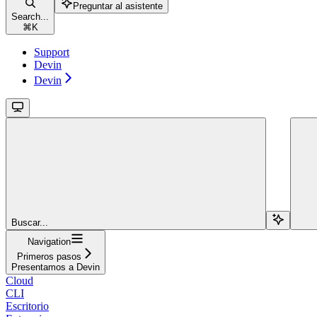
Preguntar al asistente
Search...
⌘
K
Support
Devin
Devin
Buscar...
Navigation
Primeros pasos
Presentamos a Devin
Cloud
CLI
Escritorio