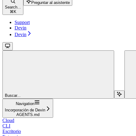
Preguntar al asistente
Search...
⌘
K
Support
Devin
Devin
Buscar...
Navigation
Incorporación de Devin
AGENTS.md
Cloud
CLI
Escritorio