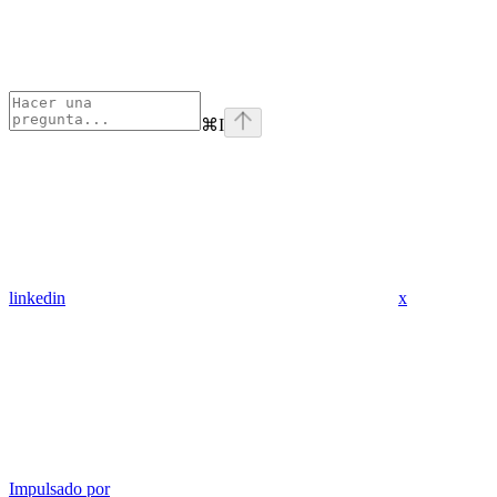
⌘
I
linkedin
x
Impulsado por