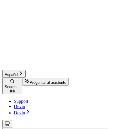
Español
Preguntar al asistente
Search...
⌘
K
Support
Devin
Devin